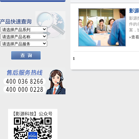
影源
影源
件的
案，
»查
1