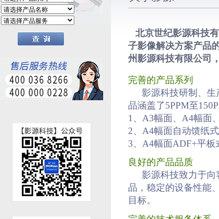
北京世纪影源科技有
子影像解决方案产品
州影源科技有限公司
完善的产品系列
影源科技研制
、
生
品涵盖了
5PPM至15
1、A3幅面、A4幅
2、A4幅面自动馈纸
3、A4幅面ADF+
良好的产品品质
影源科技致力于向
品，稳定的设备性能
目标。