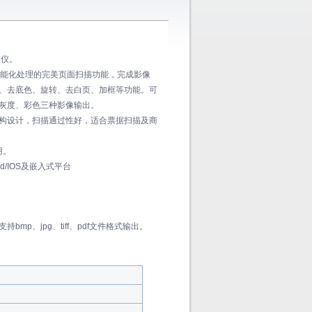
描仪。
有智能化处理的完美页面扫描功能，完成影像
、去底色、旋转、去白页、加框等功能。可
灰度、彩色三种影像输出。
构设计，扫描通过性好，适合票据扫描及商
用。
roid/IOS及嵌入式平台
持bmp、jpg、tiff、pdf文件格式输出。