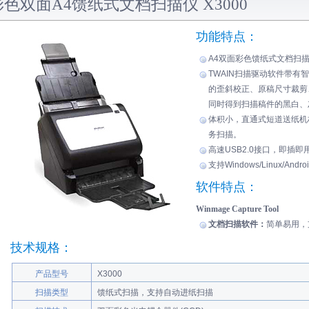
彩色双面A4馈纸式文档扫描仪 X3000
功能特点：
A4双面彩色馈纸式文档扫
TWAIN扫描驱动软件带
的歪斜校正、原稿尺寸裁剪
同时得到扫描稿件的黑白、
体积小，直通式短道送纸机
务扫描。
高速USB2.0接口，即插即
支持Windows/Linux/And
软件特点：
Winmage Capture Tool
文档扫描软件：
简单易用，支
技术规格：
产品型号
X3000
扫描类型
馈纸式扫描，支持自动进纸扫描