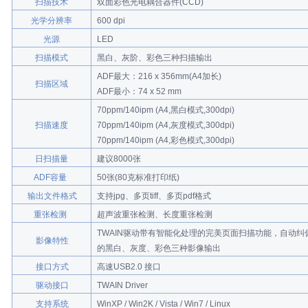
扫描技术
双面彩色光电耦合器件(CCD)
光学分辨率
600 dpi
光源
LED
扫描模式
黑白、灰阶、彩色三种扫描输出
ADF最大：216 x 356mm(A4加长)
扫描区域
ADF最小：74 x 52 mm
70ppm/140ipm (A4,黑白模式,300dpi)
扫描速度
70ppm/140ipm (A4,灰度模式,300dpi)
70ppm/140ipm (A4,彩色模式,300dpi)
日扫描量
建议8000张
ADF容量
50张(80克标准打印纸)
输出文件格式
支持jpg、多页tiff、多页pdf格式
重张检测
超声波重张检测、长度重张检测
TWAIN驱动带有智能化处理的完美页面扫描功能，自动
影像特性
的黑白、灰度、彩色三种影像输出
接口方式
高速USB2.0 接口
驱动接口
TWAIN Driver
支持系统
WinXP / Win2K / Vista / Win7 / Linux