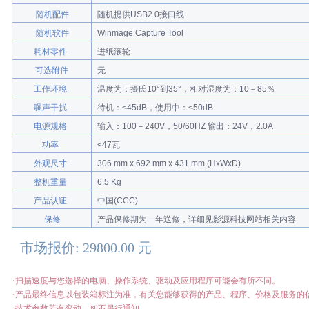
随机配件
随机提供USB2.0接口线
随机软件
Winmage Capture Tool
耗材零件
进纸滚轮
可选附件
无
工作环境
温度为：摄氏10°到35°，相对湿度为：10－85％
噪声干扰
待机：<45dB，使用中：<50dB
电源规格
输入：100－240V，50/60HZ 输出：24V，2.0A
功率
<47瓦
外观尺寸
306 mm x 692 mm x 431 mm (HxWxD)
整机重量
6.5 Kg
产品认证
中国(CCC)
保修
产品保修期为一年送修，详细见影源科技网站相关内容
市场报价: 29800.00 元
·
扫描速度与您选择的电脑、操作系统、驱动及应用程序可能会有所不同。
·
产品最终信息以包装箱标注为准，有关您能够获得的产品、程序、价格及服务的
·
技术参数若有变动，恕不另行通知。