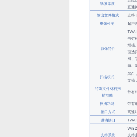
连续送入
纸张厚度
直通路径
输出文件格式
支持 
重张检测
超声
TW
书钉
增强
影像特性
面选
滑、
白、
黑白
扫描模式
文稿
特殊文件材料扫
带有
描功能
扫描功能
带有
接口方式
高速U
驱动接口
TWAI
Win 2
支持系统
支持