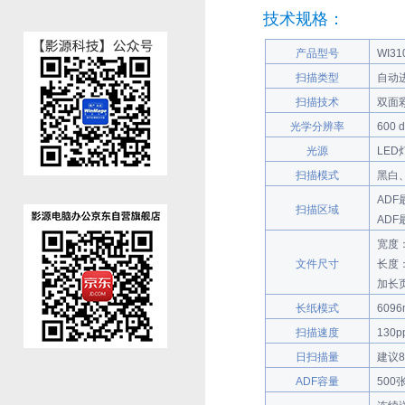
技术规格：
产品型号
WI31
扫描类型
自动
扫描技术
双面
光学分辨率
600 d
光源
LED
扫描模式
黑白
ADF
扫描区域
ADF
宽度：
文件尺寸
长度：
加长页
长纸模式
6096
扫描速度
130p
日扫描量
建议8
ADF容量
500