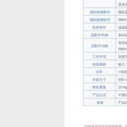
支持
随机附赠配件
随机
随机附赠软件
WMGS
耗材零件
送稿
选配件/耗材
条码
支持
选配件功能
Mi
工作环境
温度为
电源规格
输入：
功率
<38
外观尺寸
460 
整机重量
25 K
产品认证
中国(
保修
产品
·
扫描速度与您选择的电脑、