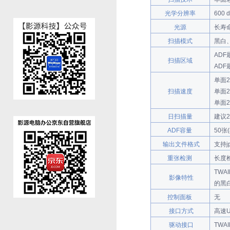
光学分辨率
600 d
光源
长寿
扫描模式
黑白
ADF
扫描区域
ADF
单面25
扫描速度
单面25
单面25
日扫描量
建议2
ADF容量
50张
输出文件格式
支持j
重张检测
长度
TW
影像特性
的黑
控制面板
无
接口方式
高速U
驱动接口
TWAIN