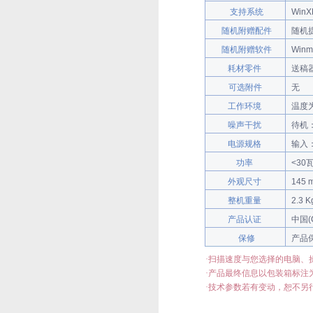
支持系统
WinXP
随机附赠配件
随机提
随机附赠软件
Winm
耗材零件
送稿
可选附件
无
工作环境
温度为
噪声干扰
待机：
电源规格
输入：
功率
<30
外观尺寸
145 
整机重量
2.3 
产品认证
中国(
保修
产品
·
扫描速度与您选择的电脑、
·
产品最终信息以包装箱标注
·
技术参数若有变动，恕不另