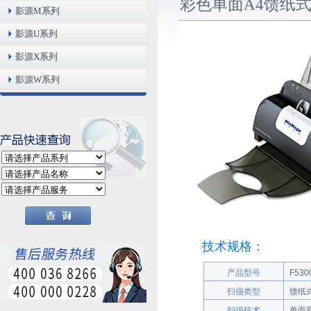
彩色单面A4馈纸式文
影源M系列
影源U系列
影源X系列
影源W系列
技术规格：
产品型号
F530
扫描类型
馈纸
扫描技术
单面彩